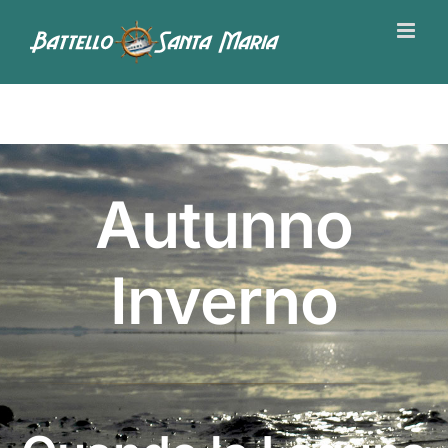
Salta
al
contenuto
Autunno
Inverno