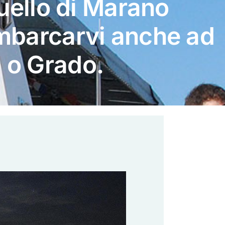
quello di Marano
imbarcarvi anche ad
 o Grado.