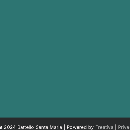
t 2024 Battello Santa Maria | Powered by
Treativa
|
Priva