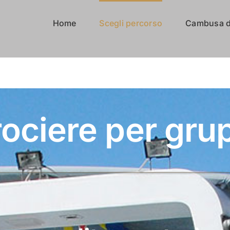
Home
Scegli percorso
Cambusa d
ociere per gru