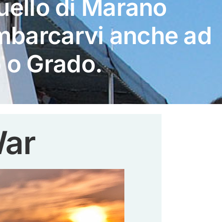
quello di Marano
imbarcarvi anche ad
 o Grado.
War