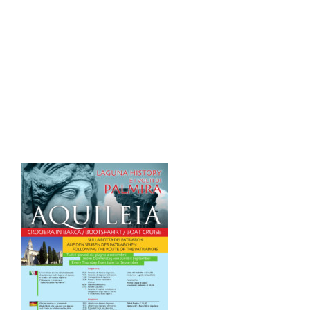
Locandina History_palmiraA3