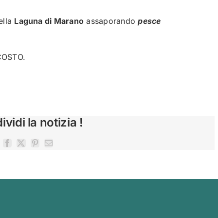
ella
Laguna di Marano
assaporando
pesce
COSTO.
vidi la notizia !
Facebook
X
Pinterest
Email