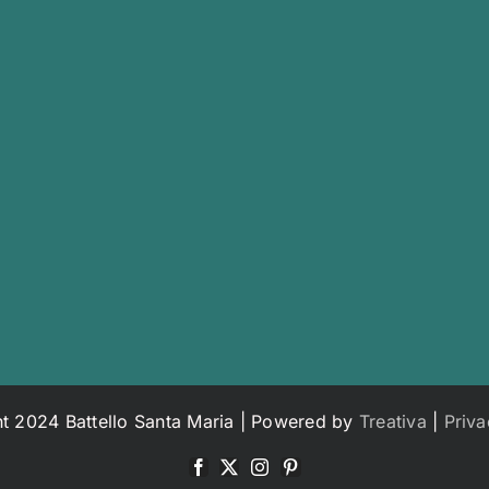
t 2024 Battello Santa Maria | Powered by
Treativa
|
Priva
Facebook
X
Instagram
Pinterest