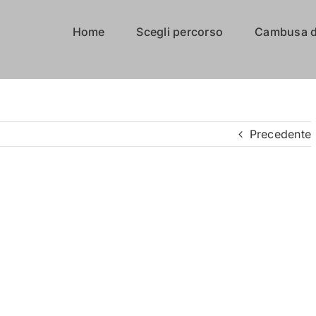
Home
Scegli percorso
Cambusa d
Precedente