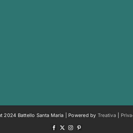
t 2024 Battello Santa Maria | Powered by
Treativa
|
Priva
Facebook
X
Instagram
Pinterest