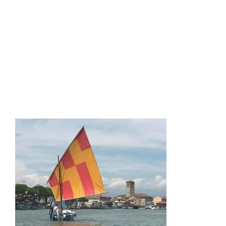
FB_IMG_15410509932000202